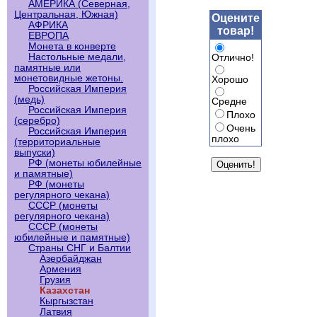
АМЕРИКА (Северная,
Центральная, Южная)
Оцените
АФРИКА
товар!
ЕВРОПА
Монета в конверте
Настольные медали,
Отлично!
памятные или
монетовидные жетоны.
Хорошо
Российская Империя
(медь)
Средне
Российская Империя
Плохо
(серебро)
Очень
Российская Империя
плохо
(территориальные
выпуски)
РФ (монеты юбилейные
и памятные)
РФ (монеты
регулярного чекана)
СССР (монеты
регулярного чекана)
СССР (монеты
юбилейные и памятные)
Страны СНГ и Балтии
Азербайджан
Армения
Грузия
Казахстан
Кыргызстан
Латвия