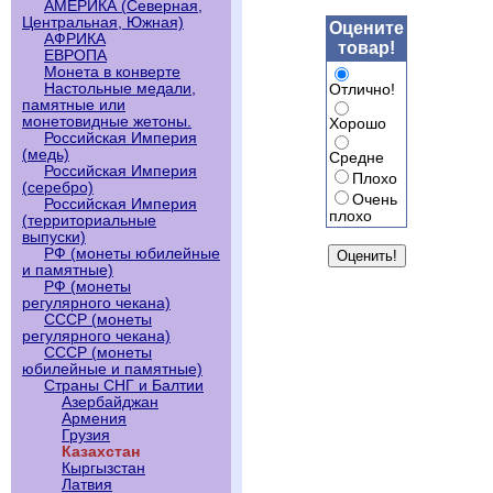
АМЕРИКА (Северная,
Центральная, Южная)
Оцените
АФРИКА
товар!
ЕВРОПА
Монета в конверте
Настольные медали,
Отлично!
памятные или
монетовидные жетоны.
Хорошо
Российская Империя
(медь)
Средне
Российская Империя
Плохо
(серебро)
Очень
Российская Империя
плохо
(территориальные
выпуски)
РФ (монеты юбилейные
и памятные)
РФ (монеты
регулярного чекана)
СССР (монеты
регулярного чекана)
СССР (монеты
юбилейные и памятные)
Страны СНГ и Балтии
Азербайджан
Армения
Грузия
Казахстан
Кыргызстан
Латвия