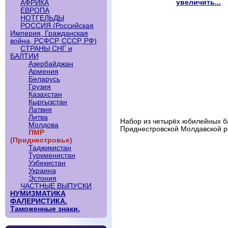
увеличить...
АФРИКА
ЕВРОПА
НОТГЕЛЬДЫ
РОССИЯ (Российская
Империя, Гражданская
война, РСФСР, СССР, РФ)
СТРАНЫ СНГ и
БАЛТИИ
Азербайджан
Армения
Беларусь
Грузия
Казахстан
Кыргызстан
Латвия
Литва
Набор из четырёх юбилейных б
Молдова
Приднестровской Молдавской р
ПМР
(Приднестровье)
Таджикистан
Туркменистан
Узбекистан
Украина
Эстония
ЧАСТНЫЕ ВЫПУСКИ
НУМИЗМАТИКА
ФАЛЕРИСТИКА.
Таможенные знаки.