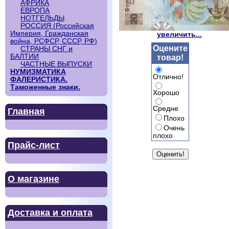
АФРИКА
ЕВРОПА
НОТГЕЛЬДЫ
РОССИЯ (Российская
Империя, Гражданская
увеличить...
война, РСФСР, СССР, РФ)
Оцените
СТРАНЫ СНГ и
БАЛТИИ
товар!
ЧАСТНЫЕ ВЫПУСКИ
НУМИЗМАТИКА
Отлично!
ФАЛЕРИСТИКА.
Таможенные знаки.
Хорошо
Средне
Главная
Плохо
Очень
плохо
Прайс-лист
О магазине
Доставка и оплата