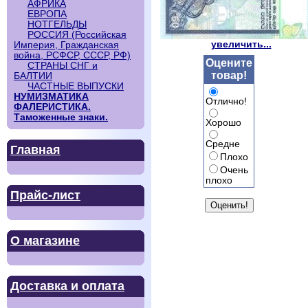
АФРИКА
ЕВРОПА
НОТГЕЛЬДЫ
РОССИЯ (Российская
увеличить...
Империя, Гражданская
война, РСФСР, СССР, РФ)
Оцените
СТРАНЫ СНГ и
товар!
БАЛТИИ
ЧАСТНЫЕ ВЫПУСКИ
НУМИЗМАТИКА
Отлично!
ФАЛЕРИСТИКА.
Таможенные знаки.
Хорошо
Средне
Главная
Плохо
Очень
плохо
Прайс-лист
О магазине
Доставка и оплата