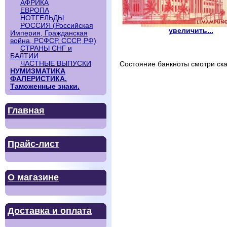
АФРИКА
ЕВРОПА
НОТГЕЛЬДЫ
РОССИЯ (Российская
увеличить...
Империя, Гражданская
война, РСФСР, СССР, РФ)
СТРАНЫ СНГ и
БАЛТИИ
ЧАСТНЫЕ ВЫПУСКИ
Состояние банкноты смотри ска
НУМИЗМАТИКА
ФАЛЕРИСТИКА.
Таможенные знаки.
Главная
Прайс-лист
О магазине
Доставка и оплата