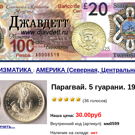
ИЗМАТИКА
АМЕРИКА (Северная, Центральн
:
Парагвай. 5 гуарани. 19
(36 голосов)
30.00руб
Наша цена:
Внутренний код (артикул):
мм0599
чить...
Наличие на складе:
нет