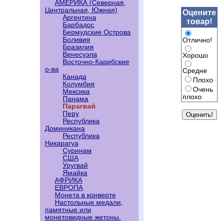
АМЕРИКА (Северная,
Центральная, Южная)
Оцените
Аргентина
товар!
Барбадос
Бермудские Острова
Боливия
Отлично!
Бразилия
Венесуэла
Хорошо
Восточно-Карибские
о-ва
Средне
Канада
Плохо
Колумбия
Очень
Мексика
плохо
Панама
Парагвай
Перу
Республика
Доминикана
Республика
Никарагуа
Суринам
США
Уругвай
Ямайка
АФРИКА
ЕВРОПА
Монета в конверте
Настольные медали,
памятные или
монетовидные жетоны.