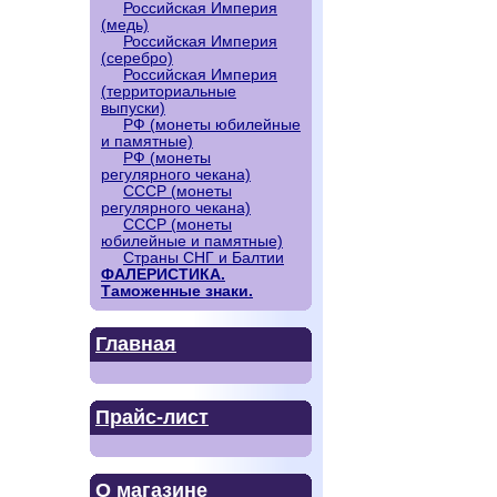
Российская Империя
(медь)
Российская Империя
(серебро)
Российская Империя
(территориальные
выпуски)
РФ (монеты юбилейные
и памятные)
РФ (монеты
регулярного чекана)
СССР (монеты
регулярного чекана)
СССР (монеты
юбилейные и памятные)
Страны СНГ и Балтии
ФАЛЕРИСТИКА.
Таможенные знаки.
Главная
Прайс-лист
О магазине