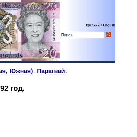
Русский
/
English
ая, Южная)
Парагвай
:
:
92 год.