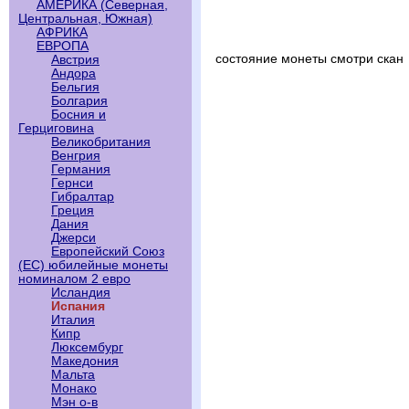
АМЕРИКА (Северная,
Центральная, Южная)
АФРИКА
ЕВРОПА
состояние монеты смотри скан
Австрия
Андора
Бельгия
Болгария
Босния и
Герциговина
Великобритания
Венгрия
Германия
Гернси
Гибралтар
Греция
Дания
Джерси
Европейский Союз
(ЕС) юбилейные монеты
номиналом 2 евро
Исландия
Испания
Италия
Кипр
Люксембург
Македония
Мальта
Монако
Мэн о-в