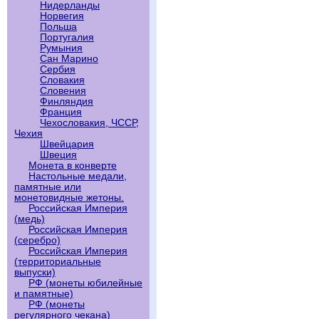
Нидерланды
Норвегия
Польша
Португалия
Румыния
Сан Марино
Сербия
Словакия
Словения
Финляндия
Франция
Чехословакия, ЧССР,
Чехия
Швейцария
Швеция
Монета в конверте
Настольные медали,
памятные или
монетовидные жетоны.
Российская Империя
(медь)
Российская Империя
(серебро)
Российская Империя
(территориальные
выпуски)
РФ (монеты юбилейные
и памятные)
РФ (монеты
регулярного чекана)