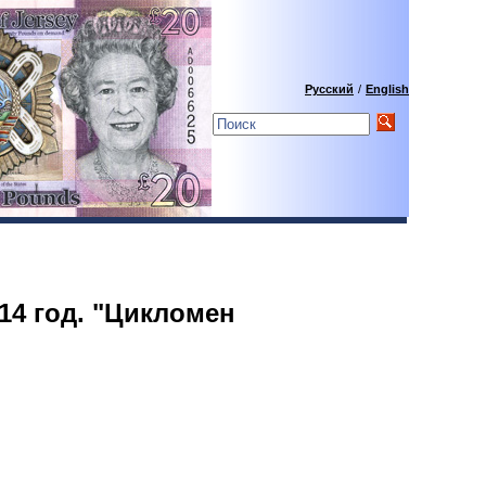
Русский
/
English
014 год. "Цикломен