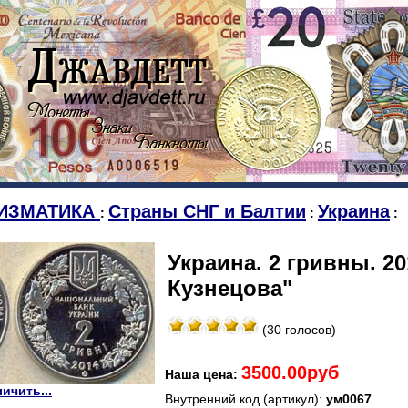
ИЗМАТИКА
Страны СНГ и Балтии
Украина
:
:
:
Украина. 2 гривны. 2
Кузнецова"
(30 голосов)
3500.00руб
Наша цена:
ичить...
Внутренний код (артикул):
ум0067