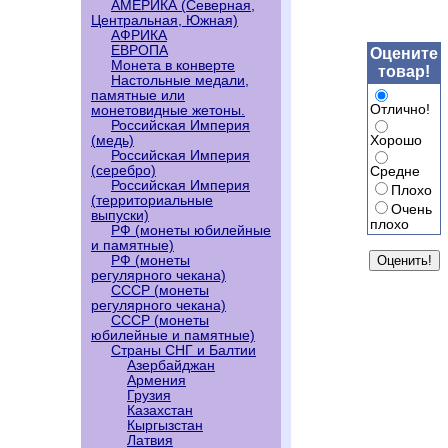
АМЕРИКА (Северная,
Центральная, Южная)
АФРИКА
ЕВРОПА
Оцените
Монета в конверте
товар!
Настольные медали,
памятные или
Отлично!
монетовидные жетоны.
Российская Империя
Хорошо
(медь)
Российская Империя
(серебро)
Средне
Российская Империя
Плохо
(территориальные
Очень
выпуски)
плохо
РФ (монеты юбилейные
и памятные)
РФ (монеты
регулярного чекана)
СССР (монеты
регулярного чекана)
СССР (монеты
юбилейные и памятные)
Страны СНГ и Балтии
Азербайджан
Армения
Грузия
Казахстан
Кыргызстан
Латвия