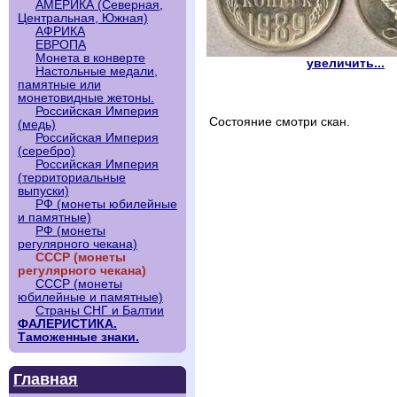
АМЕРИКА (Северная,
Центральная, Южная)
АФРИКА
ЕВРОПА
Монета в конверте
увеличить...
Настольные медали,
памятные или
монетовидные жетоны.
Российская Империя
Состояние смотри скан.
(медь)
Российская Империя
(серебро)
Российская Империя
(территориальные
выпуски)
РФ (монеты юбилейные
и памятные)
РФ (монеты
регулярного чекана)
СССР (монеты
регулярного чекана)
СССР (монеты
юбилейные и памятные)
Страны СНГ и Балтии
ФАЛЕРИСТИКА.
Таможенные знаки.
Главная