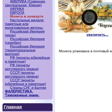
АМЕРИКА (Северная,
Центральная, Южная)
АФРИКА
ЕВРОПА
Монета в конверте
Настольные медали,
памятные или
монетовидные жетоны.
Российская Империя
увеличить...
(медь)
Российская Империя
(серебро)
Российская Империя
(территориальные
Монета упакована в почтовый к
выпуски)
РФ (монеты юбилейные
и памятные)
РФ (монеты
регулярного чекана)
СССР (монеты
регулярного чекана)
СССР (монеты
юбилейные и памятные)
Страны СНГ и Балтии
ФАЛЕРИСТИКА.
Таможенные знаки.
Главная