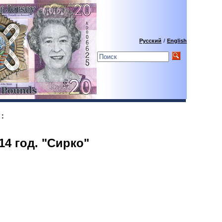
Русский
/
English
:
14 год. "Сирко"