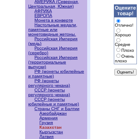
АМЕРИКА (Северная,
Центральная, Южная)
Оцените
АФРИКА
товар!
ЕВРОПА
Монета в конверте
Настольные медали,
Отлично!
памятные или
монетовидные жетоны.
Хорошо
Российская Империя
(медь)
Средне
Российская Империя
Плохо
(серебро)
Очень
Российская Империя
плохо
(территориальные
выпуски)
РФ (монеты юбилейные
и памятные)
РФ (монеты
регулярного чекана)
СССР (монеты
регулярного чекана)
СССР (монеты
юбилейные и памятные)
Страны СНГ и Балтии
Азербайджан
Армения
Грузия
Казахстан
Кыргызстан
Латвия