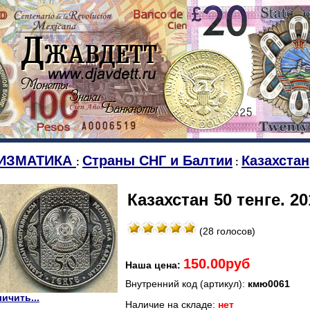
ИЗМАТИКА
Страны СНГ и Балтии
Казахстан
:
:
Казахстан 50 тенге. 20
(28 голосов)
150.00руб
Наша цена:
Внутренний код (артикул):
кмю0061
ичить...
Наличие на складе:
нет