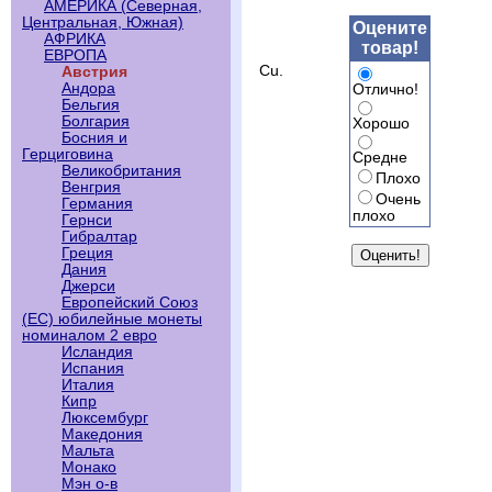
АМЕРИКА (Северная,
Центральная, Южная)
Оцените
АФРИКА
товар!
ЕВРОПА
Cu.
Австрия
Андора
Отлично!
Бельгия
Болгария
Хорошо
Босния и
Герциговина
Средне
Великобритания
Плохо
Венгрия
Очень
Германия
плохо
Гернси
Гибралтар
Греция
Дания
Джерси
Европейский Союз
(ЕС) юбилейные монеты
номиналом 2 евро
Исландия
Испания
Италия
Кипр
Люксембург
Македония
Мальта
Монако
Мэн о-в