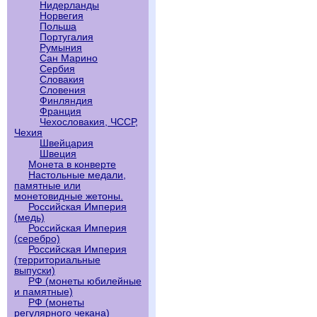
Нидерланды
Норвегия
Польша
Португалия
Румыния
Сан Марино
Сербия
Словакия
Словения
Финляндия
Франция
Чехословакия, ЧССР,
Чехия
Швейцария
Швеция
Монета в конверте
Настольные медали,
памятные или
монетовидные жетоны.
Российская Империя
(медь)
Российская Империя
(серебро)
Российская Империя
(территориальные
выпуски)
РФ (монеты юбилейные
и памятные)
РФ (монеты
регулярного чекана)