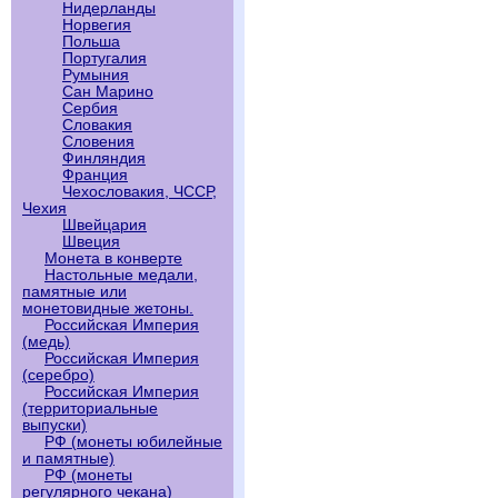
Нидерланды
Норвегия
Польша
Португалия
Румыния
Сан Марино
Сербия
Словакия
Словения
Финляндия
Франция
Чехословакия, ЧССР,
Чехия
Швейцария
Швеция
Монета в конверте
Настольные медали,
памятные или
монетовидные жетоны.
Российская Империя
(медь)
Российская Империя
(серебро)
Российская Империя
(территориальные
выпуски)
РФ (монеты юбилейные
и памятные)
РФ (монеты
регулярного чекана)