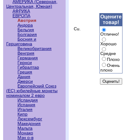
АМЕРИКА (Северная,
Центральная, Южная)
АФРИКА
ЕВРОПА
Оцените
Австрия
товар!
Андора
Cu.
Бельгия
Отлично!
Болгария
Босния и
Хорошо
Герциговина
Великобритания
Венгрия
Средне
Германия
Плохо
Гернси
Очень
Гибралтар
плохо
Греция
Дания
Джерси
Европейский Союз
(ЕС) юбилейные монеты
номиналом 2 евро
Исландия
Испания
Италия
Кипр
Люксембург
Македония
Мальта
Монако
Мэн о-в