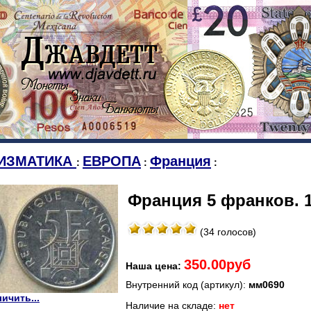
ИЗМАТИКА
ЕВРОПА
Франция
:
:
:
Франция 5 франков. 1
(34 голосов)
350.00руб
Наша цена:
Внутренний код (артикул):
мм0690
ичить...
Наличие на складе:
нет