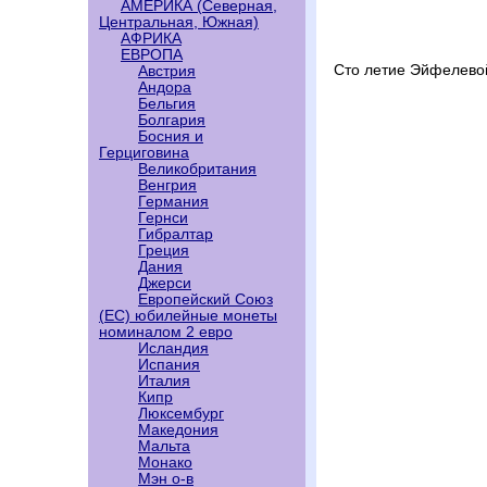
АМЕРИКА (Северная,
Центральная, Южная)
АФРИКА
ЕВРОПА
Сто летие Эйфелево
Австрия
Андора
Бельгия
Болгария
Босния и
Герциговина
Великобритания
Венгрия
Германия
Гернси
Гибралтар
Греция
Дания
Джерси
Европейский Союз
(ЕС) юбилейные монеты
номиналом 2 евро
Исландия
Испания
Италия
Кипр
Люксембург
Македония
Мальта
Монако
Мэн о-в