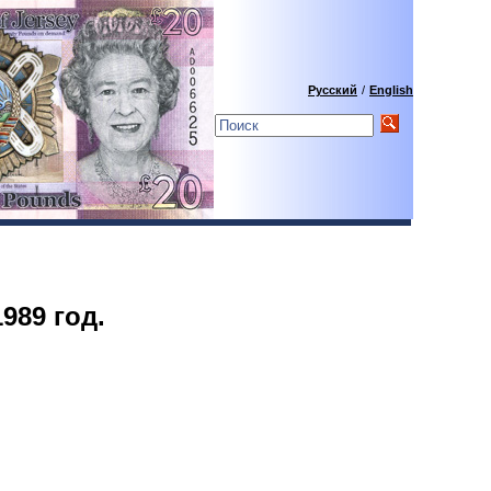
Русский
/
English
989 год.