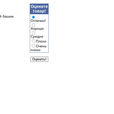
Оцените
товар!
й башни.
Отлично!
Хорошо
Средне
Плохо
Очень
плохо