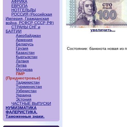
АФРИКА
ЕВРОПА
НОТГЕЛЬДЫ
РОССИЯ (Российская
Империя, Гражданская
война, РСФСР, СССР, РФ)
СТРАНЫ СНГ и
увеличить...
БАЛТИИ
Азербайджан
Армения
Беларусь
Грузия
Состояние: банкнота новая из 
Казахстан
Кыргызстан
Латвия
Литва
Молдова
ПМР
(Приднестровье)
Таджикистан
Туркменистан
Узбекистан
Украина
Эстония
ЧАСТНЫЕ ВЫПУСКИ
НУМИЗМАТИКА
ФАЛЕРИСТИКА.
Таможенные знаки.