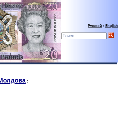
Русский
/
English
Молдова
: