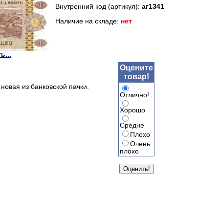
Внутренний код (артикул):
аг1341
Наличие на складе:
нет
ь...
Оцените
товар!
новая из банковской пачки.
Отлично!
Хорошо
Средне
Плохо
Очень
плохо