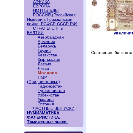
АФРИКА
ЕВРОПА
НОТГЕЛЬДЫ
РОССИЯ (Российская
Империя, Гражданская
война, РСФСР, СССР, РФ)
СТРАНЫ СНГ и
БАЛТИИ
увеличит
Азербайджан
Армения
Беларусь
Грузия
Состояние: банкнота 
Казахстан
Кыргызстан
Латвия
Литва
Молдова
ПМР
(Приднестровье)
Таджикистан
Туркменистан
Узбекистан
Украина
Эстония
ЧАСТНЫЕ ВЫПУСКИ
НУМИЗМАТИКА
ФАЛЕРИСТИКА.
Таможенные знаки.