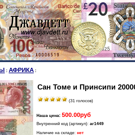
Ы
АФРИКА
:
:
Сан Томе и Принсипи 20000
(31 голосов)
500.00руб
Наша цена:
Внутренний код (артикул):
аг1449
Наличие на складе:
нет