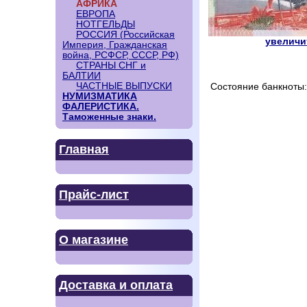
АФРИКА
ЕВРОПА
НОТГЕЛЬДЫ
РОССИЯ (Российская
увеличит
Империя, Гражданская
война, РСФСР, СССР, РФ)
СТРАНЫ СНГ и
БАЛТИИ
ЧАСТНЫЕ ВЫПУСКИ
Состояние банкноты:
НУМИЗМАТИКА
ФАЛЕРИСТИКА.
Таможенные знаки.
Главная
Прайс-лист
О магазине
Доставка и оплата