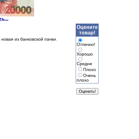
ь...
Оцените
товар!
 новая из банковской пачки.
Отлично!
Хорошо
Средне
Плохо
Очень
плохо