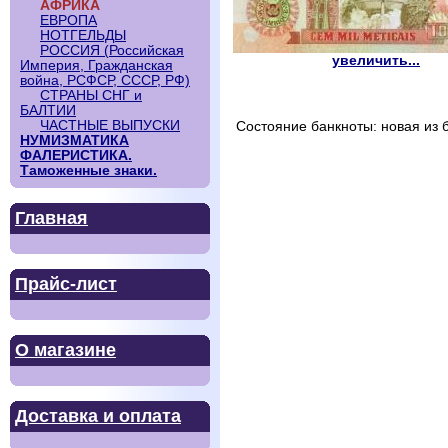
АФРИКА
ЕВРОПА
НОТГЕЛЬДЫ
РОССИЯ (Российская
увеличить...
Империя, Гражданская
война, РСФСР, СССР, РФ)
СТРАНЫ СНГ и
БАЛТИИ
ЧАСТНЫЕ ВЫПУСКИ
Состояние банкноты: новая из б
НУМИЗМАТИКА
ФАЛЕРИСТИКА.
Таможенные знаки.
Главная
Прайс-лист
О магазине
Доставка и оплата