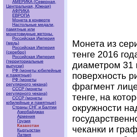
АМЕРИКА (Северная,
Центральная, Южная)
АФРИКА
ЕВРОПА
Монета в конверте
Настольные медали,
памятные или
монетовидные жетоны.
Российская Империя
Монета из сер
(медь)
Российская Империя
тенге 2016 год
(серебро)
Российская Империя
(территориальные
диаметром 31 
выпуски)
РФ (монеты юбилейные
поверхность р
и памятные)
РФ (монеты
фрагмент лице
регулярного чекана)
СССР (монеты
регулярного чекана)
тенге, на кот
СССР (монеты
юбилейные и памятные)
окружности н
Страны СНГ и Балтии
Азербайджан
государственн
Армения
Грузия
Казахстан
чеканки и гра
Кыргызстан
Латвия