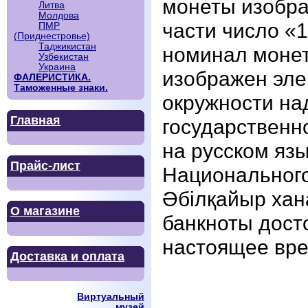
монеты изобра
Литва
Молдова
части число «
ПМР
(Приднестровье)
Таджикистан
номинал монет
Узбекистан
Украина
изображен эле
ФАЛЕРИСТИКА.
Таможенные знаки.
окружности н
Главная
государствен
на русском язы
Прайс-лист
Национального
Әбілқайыр хан
О магазине
банкноты досто
настоящее вре
Доставка и оплата
Виртуальный
музей