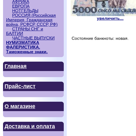
АФРИКА
ЕВРОПА
НОТГЕЛЬДЫ
РОССИЯ (Российская
увеличить...
Империя, Гражданская
война, РСФСР, СССР, РФ)
СТРАНЫ СНГ и
БАЛТИИ
ЧАСТНЫЕ ВЫПУСКИ
Состояние банкноты: новая.
НУМИЗМАТИКА
ФАЛЕРИСТИКА.
Таможенные знаки.
Главная
Прайс-лист
О магазине
Доставка и оплата