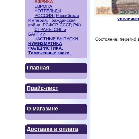
АФРИКА
ЕВРОПА
НОТГЕЛЬДЫ
РОССИЯ (Российская
увеличить
Империя, Гражданская
война, РСФСР, СССР, РФ)
СТРАНЫ СНГ и
БАЛТИИ
ЧАСТНЫЕ ВЫПУСКИ
Состояние: перегиб 
НУМИЗМАТИКА
ФАЛЕРИСТИКА.
Таможенные знаки.
Главная
Прайс-лист
О магазине
Доставка и оплата