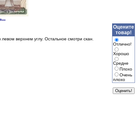
...
Оцените
товар!
в левом верхнем углу. Остальное смотри скан.
Отлично!
Хорошо
Средне
Плохо
Очень
плохо