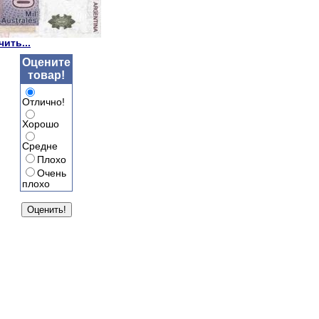
ить...
Оцените
товар!
Отлично!
Хорошо
Средне
Плохо
Очень
плохо