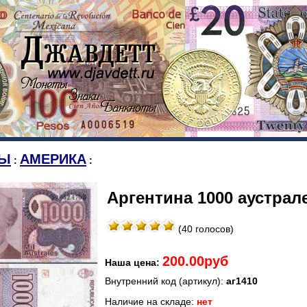
Ы
АМЕРИКА
:
:
Аргентина 1000 аустрале
(40 голосов)
200.00руб
Наша цена:
Внутренний код (артикул):
аг1410
Наличие на складе:
нет