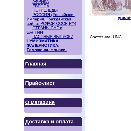
АФРИКА
ЕВРОПА
НОТГЕЛЬДЫ
РОССИЯ (Российская
увелич
Империя, Гражданская
война, РСФСР, СССР, РФ)
СТРАНЫ СНГ и
БАЛТИИ
ЧАСТНЫЕ ВЫПУСКИ
Состояние: UNC
НУМИЗМАТИКА
ФАЛЕРИСТИКА.
Таможенные знаки.
Главная
Прайс-лист
О магазине
Доставка и оплата