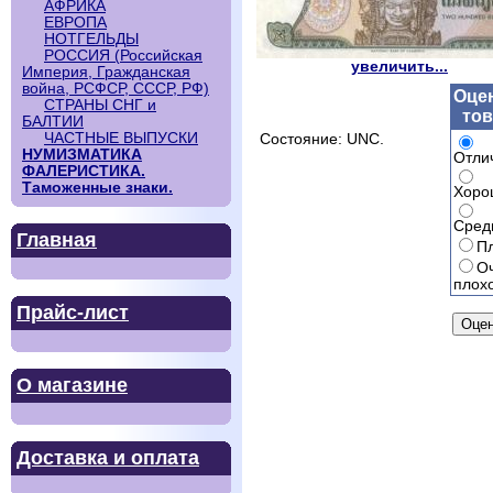
АФРИКА
ЕВРОПА
НОТГЕЛЬДЫ
РОССИЯ (Российская
увеличить...
Империя, Гражданская
война, РСФСР, СССР, РФ)
Оце
СТРАНЫ СНГ и
тов
БАЛТИИ
ЧАСТНЫЕ ВЫПУСКИ
Состояние: UNC.
НУМИЗМАТИКА
Отли
ФАЛЕРИСТИКА.
Таможенные знаки.
Хоро
Сред
Главная
П
О
плох
Прайс-лист
О магазине
Доставка и оплата