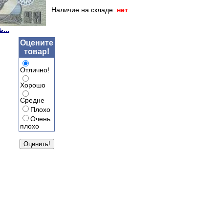
Наличие на складе:
нет
...
Оцените
товар!
Отлично!
Хорошо
Средне
Плохо
Очень
плохо