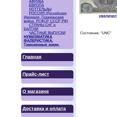
АФРИКА
ЕВРОПА
НОТГЕЛЬДЫ
РОССИЯ (Российская
увеличить
Империя, Гражданская
война, РСФСР, СССР, РФ)
СТРАНЫ СНГ и
БАЛТИИ
ЧАСТНЫЕ ВЫПУСКИ
Состояние: "UNC"
НУМИЗМАТИКА
ФАЛЕРИСТИКА.
Таможенные знаки.
Главная
Прайс-лист
О магазине
Доставка и оплата