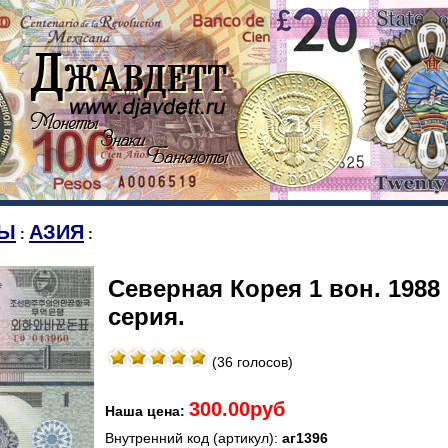
Ы
АЗИЯ
:
:
Северная Корея 1 вон. 1988
серия.
(36 голосов)
300.00руб
Наша цена:
Внутренний код (артикул):
аг1396