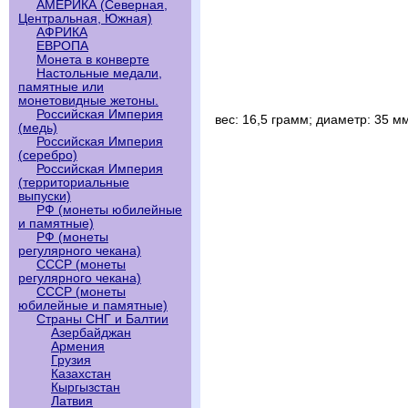
АМЕРИКА (Северная,
Центральная, Южная)
АФРИКА
ЕВРОПА
Монета в конверте
Настольные медали,
памятные или
монетовидные жетоны.
Российская Империя
вес: 16,5 грамм; диаметр: 35 м
(медь)
Российская Империя
(серебро)
Российская Империя
(территориальные
выпуски)
РФ (монеты юбилейные
и памятные)
РФ (монеты
регулярного чекана)
СССР (монеты
регулярного чекана)
СССР (монеты
юбилейные и памятные)
Страны СНГ и Балтии
Азербайджан
Армения
Грузия
Казахстан
Кыргызстан
Латвия