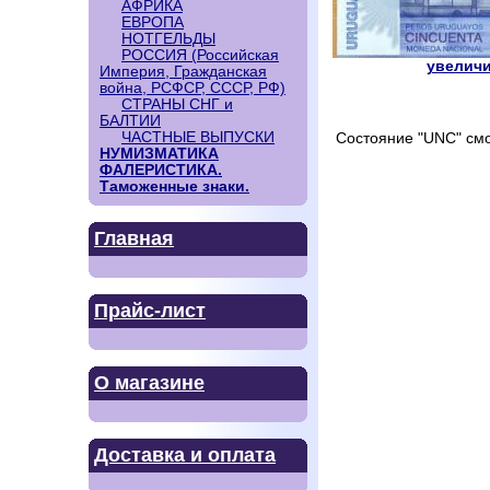
АФРИКА
ЕВРОПА
НОТГЕЛЬДЫ
РОССИЯ (Российская
увеличи
Империя, Гражданская
война, РСФСР, СССР, РФ)
СТРАНЫ СНГ и
БАЛТИИ
ЧАСТНЫЕ ВЫПУСКИ
Состояние "UNC" смо
НУМИЗМАТИКА
ФАЛЕРИСТИКА.
Таможенные знаки.
Главная
Прайс-лист
О магазине
Доставка и оплата