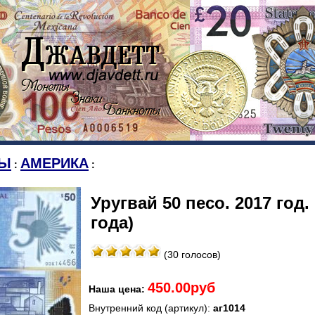
Ы
АМЕРИКА
:
:
Уругвай 50 песо. 2017 год
года)
(30 голосов)
450.00руб
Наша цена:
Внутренний код (артикул):
аг1014