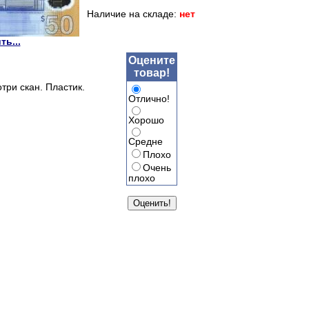
Наличие на складе:
нет
ть...
Оцените
товар!
три скан. Пластик.
Отлично!
Хорошо
Средне
Плохо
Очень
плохо