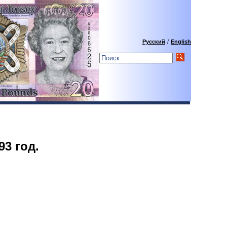
Русский
/
English
93 год.