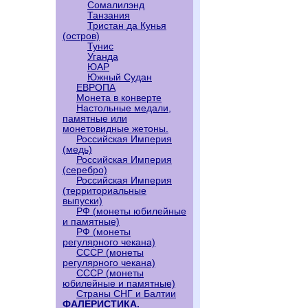
Сомалилэнд
Танзания
Тристан да Кунья
(остров)
Тунис
Уганда
ЮАР
Южный Судан
ЕВРОПА
Монета в конверте
Настольные медали,
памятные или
монетовидные жетоны.
Российская Империя
(медь)
Российская Империя
(серебро)
Российская Империя
(территориальные
выпуски)
РФ (монеты юбилейные
и памятные)
РФ (монеты
регулярного чекана)
СССР (монеты
регулярного чекана)
СССР (монеты
юбилейные и памятные)
Страны СНГ и Балтии
ФАЛЕРИСТИКА.