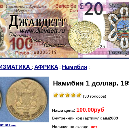
ИЗМАТИКА
АФРИКА
Намибия
:
:
:
Намибия 1 доллар. 19
(30 голосов)
100.00руб
Наша цена:
Внутренний код (артикул):
мм2089
ичить...
Наличие на складе:
нет