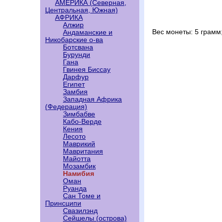
АМЕРИКА (Северная,
Центральная, Южная)
АФРИКА
Алжир
Вес монеты: 5 грамм
Андаманские и
Никобарские о-ва
Ботсвана
Бурунди
Гана
Гвинея Биссау
Дарфур
Египет
Замбия
Западная Африка
(Федерация)
Зимбабве
Кабо-Верде
Кения
Лесото
Маврикий
Мавритания
Майотта
Мозамбик
Намибия
Оман
Руанда
Сан Томе и
Принсципи
Свазилэнд
Сейшелы (острова)