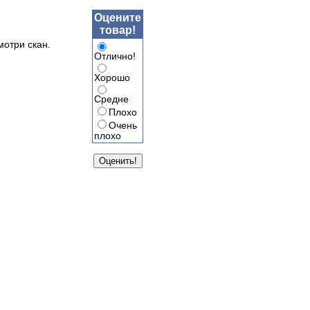
Оцените
товар!
мотри скан.
Отлично!
Хорошо
Средне
Плохо
Очень
плохо