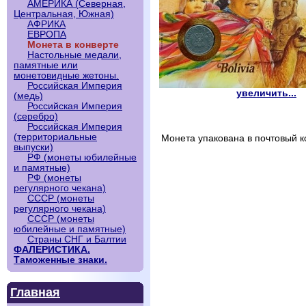
АМЕРИКА (Северная,
Центральная, Южная)
АФРИКА
ЕВРОПА
Монета в конверте
Настольные медали,
памятные или
монетовидные жетоны.
Российская Империя
увеличить...
(медь)
Российская Империя
(серебро)
Российская Империя
(территориальные
Монета упакована в почтовый к
выпуски)
РФ (монеты юбилейные
и памятные)
РФ (монеты
регулярного чекана)
СССР (монеты
регулярного чекана)
СССР (монеты
юбилейные и памятные)
Страны СНГ и Балтии
ФАЛЕРИСТИКА.
Таможенные знаки.
Главная