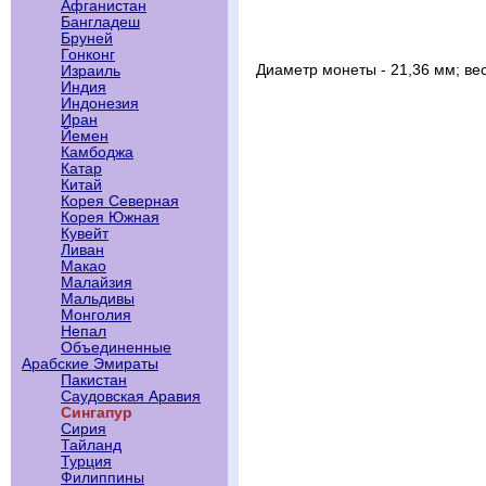
Афганистан
Бангладеш
Бруней
Гонконг
Диаметр монеты - 21,36 мм; ве
Израиль
Индия
Индонезия
Иран
Йемен
Камбоджа
Катар
Китай
Корея Северная
Корея Южная
Кувейт
Ливан
Макао
Малайзия
Мальдивы
Монголия
Непал
Объединенные
Арабские Эмираты
Пакистан
Саудовская Аравия
Сингапур
Сирия
Тайланд
Турция
Филиппины