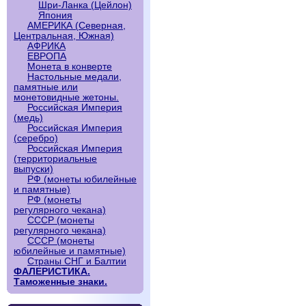
Шри-Ланка (Цейлон)
Япония
АМЕРИКА (Северная,
Центральная, Южная)
АФРИКА
ЕВРОПА
Монета в конверте
Настольные медали,
памятные или
монетовидные жетоны.
Российская Империя
(медь)
Российская Империя
(серебро)
Российская Империя
(территориальные
выпуски)
РФ (монеты юбилейные
и памятные)
РФ (монеты
регулярного чекана)
СССР (монеты
регулярного чекана)
СССР (монеты
юбилейные и памятные)
Страны СНГ и Балтии
ФАЛЕРИСТИКА.
Таможенные знаки.