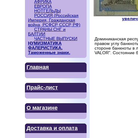
АФРИКА
ЕВРОПА
НОТГЕЛЬДЫ
РОССИЯ (Российская
увеличи
Империя, Гражданская
война, РСФСР, СССР, РФ)
СТРАНЫ СНГ и
БАЛТИИ
ЧАСТНЫЕ ВЫПУСКИ
Доминиканская респу
НУМИЗМАТИКА
правом углу банкнот
ФАЛЕРИСТИКА.
стороне банкноты в
Таможенные знаки.
VALOR". Состояние б
Главная
Прайс-лист
О магазине
Доставка и оплата