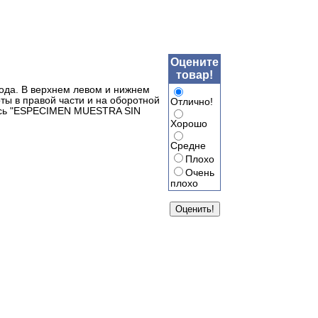
Оцените
товар!
ода. В верхнем левом и нижнем
ты в правой части и на оборотной
Отлично!
пись "ESPECIMEN MUESTRA SIN
Хорошо
Средне
Плохо
Очень
плохо