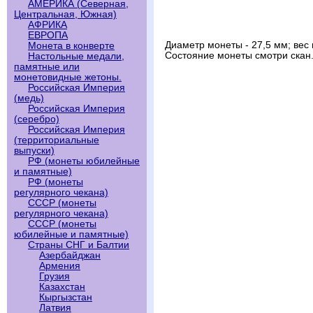
АМЕРИКА (Северная,
Центральная, Южная)
АФРИКА
ЕВРОПА
Диаметр монеты - 27,5 мм; вес 
Монета в конверте
Состояние монеты смотри скан
Настольные медали,
памятные или
монетовидные жетоны.
Российская Империя
(медь)
Российская Империя
(серебро)
Российская Империя
(территориальные
выпуски)
РФ (монеты юбилейные
и памятные)
РФ (монеты
регулярного чекана)
СССР (монеты
регулярного чекана)
СССР (монеты
юбилейные и памятные)
Страны СНГ и Балтии
Азербайджан
Армения
Грузия
Казахстан
Кыргызстан
Латвия