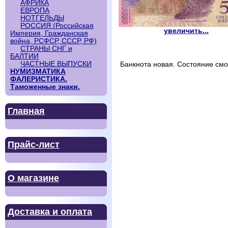
АФРИКА
ЕВРОПА
НОТГЕЛЬДЫ
РОССИЯ (Российская
увеличить...
Империя, Гражданская
война, РСФСР, СССР, РФ)
СТРАНЫ СНГ и
БАЛТИИ
ЧАСТНЫЕ ВЫПУСКИ
Банкнота новая. Состояние смо
НУМИЗМАТИКА
ФАЛЕРИСТИКА.
Таможенные знаки.
Главная
Прайс-лист
О магазине
Доставка и оплата