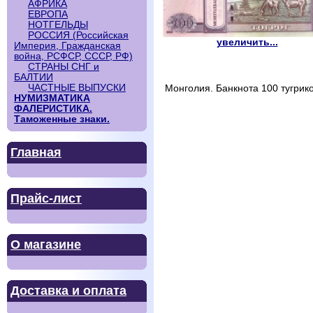
АФРИКА
ЕВРОПА
НОТГЕЛЬДЫ
РОССИЯ (Российская
увеличить...
Империя, Гражданская
война, РСФСР, СССР, РФ)
СТРАНЫ СНГ и
БАЛТИИ
ЧАСТНЫЕ ВЫПУСКИ
Монголия. Банкнота 100 тугрико
НУМИЗМАТИКА
ФАЛЕРИСТИКА.
Таможенные знаки.
Главная
Прайс-лист
О магазине
Доставка и оплата