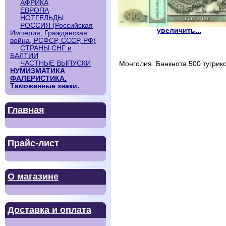
АФРИКА
ЕВРОПА
НОТГЕЛЬДЫ
РОССИЯ (Российская
увеличить...
Империя, Гражданская
война, РСФСР, СССР, РФ)
СТРАНЫ СНГ и
БАЛТИИ
ЧАСТНЫЕ ВЫПУСКИ
Монголия. Банкнота 500 тугрико
НУМИЗМАТИКА
ФАЛЕРИСТИКА.
Таможенные знаки.
Главная
Прайс-лист
О магазине
Доставка и оплата