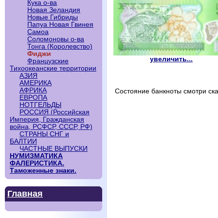
Кука о-ва
Новая Зеландия
Новые Гибриды
Папуа Новая Гвинея
Самоа
Соломоновы о-ва
Тонга (Королевство)
Фиджи
увеличить...
Французские
Тихоокеанские территории
АЗИЯ
АМЕРИКА
АФРИКА
Состояние банкноты смотри ска
ЕВРОПА
НОТГЕЛЬДЫ
РОССИЯ (Российская
Империя, Гражданская
война, РСФСР, СССР, РФ)
СТРАНЫ СНГ и
БАЛТИИ
ЧАСТНЫЕ ВЫПУСКИ
НУМИЗМАТИКА
ФАЛЕРИСТИКА.
Таможенные знаки.
Главная