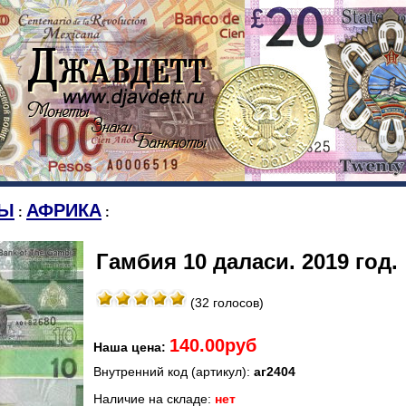
Ы
АФРИКА
:
:
Гамбия 10 даласи. 2019 год.
(32 голосов)
140.00руб
Наша цена:
Внутренний код (артикул):
аг2404
Наличие на складе:
нет