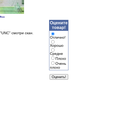
...
Оцените
товар!
"UNC" смотри скан.
Отлично!
Хорошо
Средне
Плохо
Очень
плохо