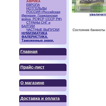
АФРИКА
ЕВРОПА
НОТГЕЛЬДЫ
РОССИЯ (Российская
увеличить
Империя, Гражданская
война, РСФСР, СССР, РФ)
СТРАНЫ СНГ и
БАЛТИИ
ЧАСТНЫЕ ВЫПУСКИ
Состояние банкноты 
НУМИЗМАТИКА
ФАЛЕРИСТИКА.
Таможенные знаки.
Главная
Прайс-лист
О магазине
Доставка и оплата