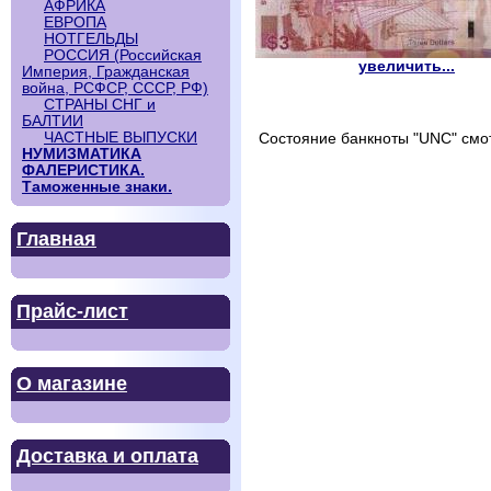
АФРИКА
ЕВРОПА
НОТГЕЛЬДЫ
РОССИЯ (Российская
увеличить...
Империя, Гражданская
война, РСФСР, СССР, РФ)
СТРАНЫ СНГ и
БАЛТИИ
ЧАСТНЫЕ ВЫПУСКИ
Состояние банкноты "UNC" смот
НУМИЗМАТИКА
ФАЛЕРИСТИКА.
Таможенные знаки.
Главная
Прайс-лист
О магазине
Доставка и оплата