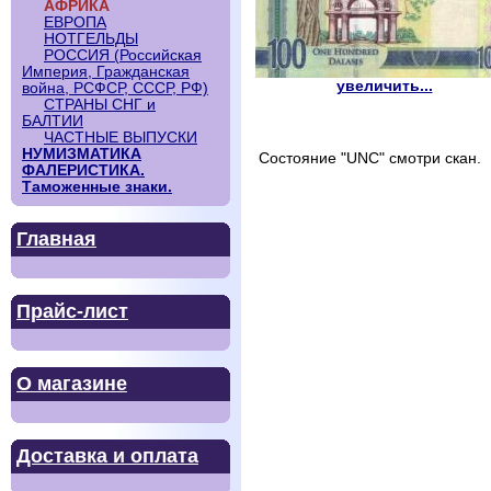
АФРИКА
ЕВРОПА
НОТГЕЛЬДЫ
РОССИЯ (Российская
Империя, Гражданская
увеличить...
война, РСФСР, СССР, РФ)
СТРАНЫ СНГ и
БАЛТИИ
ЧАСТНЫЕ ВЫПУСКИ
НУМИЗМАТИКА
Состояние "UNC" смотри скан.
ФАЛЕРИСТИКА.
Таможенные знаки.
Главная
Прайс-лист
О магазине
Доставка и оплата