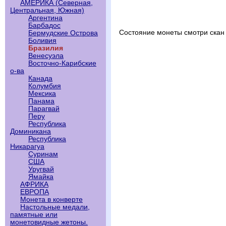
АМЕРИКА (Северная,
Центральная, Южная)
Аргентина
Барбадос
Состояние монеты смотри скан
Бермудские Острова
Боливия
Бразилия
Венесуэла
Восточно-Карибские
о-ва
Канада
Колумбия
Мексика
Панама
Парагвай
Перу
Республика
Доминикана
Республика
Никарагуа
Суринам
США
Уругвай
Ямайка
АФРИКА
ЕВРОПА
Монета в конверте
Настольные медали,
памятные или
монетовидные жетоны.