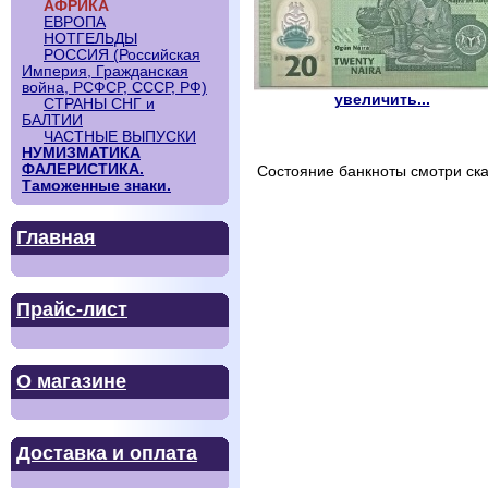
АФРИКА
ЕВРОПА
НОТГЕЛЬДЫ
РОССИЯ (Российская
Империя, Гражданская
война, РСФСР, СССР, РФ)
увеличить...
СТРАНЫ СНГ и
БАЛТИИ
ЧАСТНЫЕ ВЫПУСКИ
НУМИЗМАТИКА
ФАЛЕРИСТИКА.
Состояние банкноты смотри ска
Таможенные знаки.
Главная
Прайс-лист
О магазине
Доставка и оплата