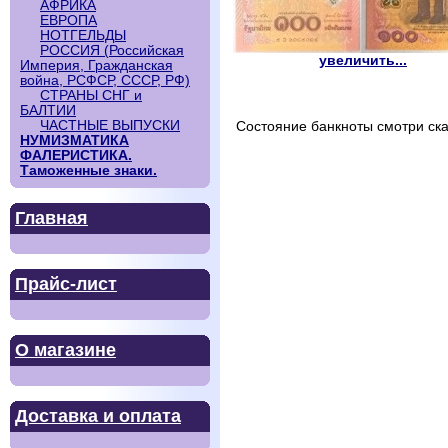
АФРИКА
ЕВРОПА
НОТГЕЛЬДЫ
РОССИЯ (Российская
увеличить...
Империя, Гражданская
война, РСФСР, СССР, РФ)
СТРАНЫ СНГ и
БАЛТИИ
ЧАСТНЫЕ ВЫПУСКИ
Состояние банкноты смотри ска
НУМИЗМАТИКА
ФАЛЕРИСТИКА.
Таможенные знаки.
Главная
Прайс-лист
О магазине
Доставка и оплата