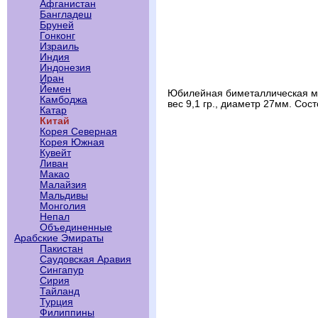
Афганистан
Бангладеш
Бруней
Гонконг
Израиль
Индия
Индонезия
Иран
Йемен
Юбилейная биметаллическая мон
Камбоджа
вес 9,1 гр., диаметр 27мм. Сос
Катар
Китай
Корея Северная
Корея Южная
Кувейт
Ливан
Макао
Малайзия
Мальдивы
Монголия
Непал
Объединенные
Арабские Эмираты
Пакистан
Саудовская Аравия
Сингапур
Сирия
Тайланд
Турция
Филиппины