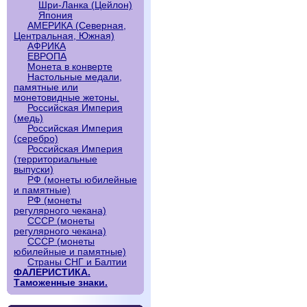
Шри-Ланка (Цейлон)
Япония
АМЕРИКА (Северная,
Центральная, Южная)
АФРИКА
ЕВРОПА
Монета в конверте
Настольные медали,
памятные или
монетовидные жетоны.
Российская Империя
(медь)
Российская Империя
(серебро)
Российская Империя
(территориальные
выпуски)
РФ (монеты юбилейные
и памятные)
РФ (монеты
регулярного чекана)
СССР (монеты
регулярного чекана)
СССР (монеты
юбилейные и памятные)
Страны СНГ и Балтии
ФАЛЕРИСТИКА.
Таможенные знаки.