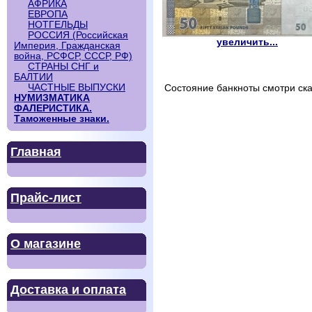
АФРИКА
ЕВРОПА
НОТГЕЛЬДЫ
РОССИЯ (Российская
увеличить...
Империя, Гражданская
война, РСФСР, СССР, РФ)
СТРАНЫ СНГ и
БАЛТИИ
ЧАСТНЫЕ ВЫПУСКИ
Состояние банкноты смотри ска
НУМИЗМАТИКА
ФАЛЕРИСТИКА.
Таможенные знаки.
Главная
Прайс-лист
О магазине
Доставка и оплата