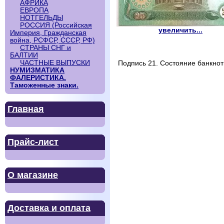
АФРИКА
ЕВРОПА
НОТГЕЛЬДЫ
РОССИЯ (Российская
увеличить...
Империя, Гражданская
война, РСФСР, СССР, РФ)
СТРАНЫ СНГ и
БАЛТИИ
ЧАСТНЫЕ ВЫПУСКИ
Подпись 21. Состояние банкнот
НУМИЗМАТИКА
ФАЛЕРИСТИКА.
Таможенные знаки.
Главная
Прайс-лист
О магазине
Доставка и оплата