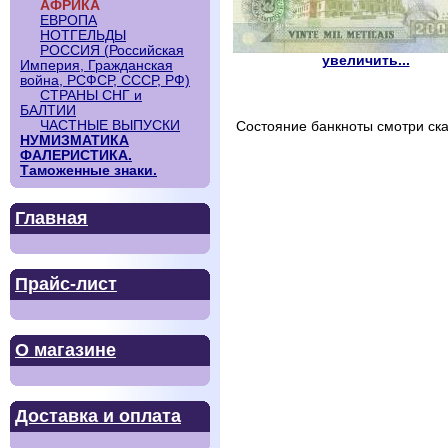
АФРИКА
ЕВРОПА
НОТГЕЛЬДЫ
РОССИЯ (Российская
увеличить...
Империя, Гражданская
война, РСФСР, СССР, РФ)
СТРАНЫ СНГ и
БАЛТИИ
ЧАСТНЫЕ ВЫПУСКИ
Состояние банкноты смотри ска
НУМИЗМАТИКА
ФАЛЕРИСТИКА.
Таможенные знаки.
Главная
Прайс-лист
О магазине
Доставка и оплата