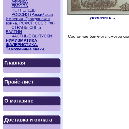
АФРИКА
ЕВРОПА
НОТГЕЛЬДЫ
РОССИЯ (Российская
увеличить...
Империя, Гражданская
война, РСФСР, СССР, РФ)
СТРАНЫ СНГ и
БАЛТИИ
ЧАСТНЫЕ ВЫПУСКИ
Состояние банкноты смотри ска
НУМИЗМАТИКА
ФАЛЕРИСТИКА.
Таможенные знаки.
Главная
Прайс-лист
О магазине
Доставка и оплата