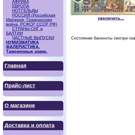
АФРИКА
ЕВРОПА
НОТГЕЛЬДЫ
РОССИЯ (Российская
увеличить...
Империя, Гражданская
война, РСФСР, СССР, РФ)
СТРАНЫ СНГ и
БАЛТИИ
ЧАСТНЫЕ ВЫПУСКИ
Состояние банкноты смотри ска
НУМИЗМАТИКА
ФАЛЕРИСТИКА.
Таможенные знаки.
Главная
Прайс-лист
О магазине
Доставка и оплата