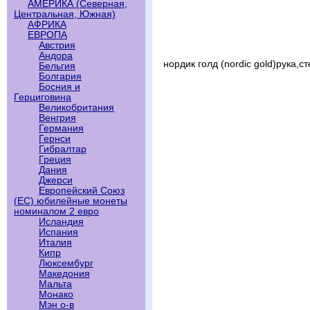
АМЕРИКА (Северная,
Центральная, Южная)
АФРИКА
ЕВРОПА
Австрия
Андора
нордик голд (nordic gold)рука,с
Бельгия
Болгария
Босния и
Герциговина
Великобритания
Венгрия
Германия
Гернси
Гибралтар
Греция
Дания
Джерси
Европейский Союз
(ЕС) юбилейные монеты
номиналом 2 евро
Исландия
Испания
Италия
Кипр
Люксембург
Македония
Мальта
Монако
Мэн о-в