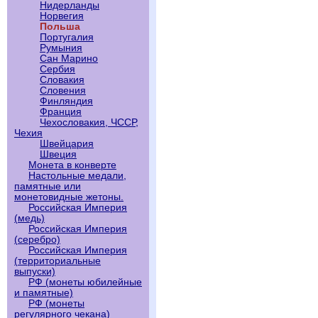
Нидерланды
Норвегия
Польша
Португалия
Румыния
Сан Марино
Сербия
Словакия
Словения
Финляндия
Франция
Чехословакия, ЧССР,
Чехия
Швейцария
Швеция
Монета в конверте
Настольные медали,
памятные или
монетовидные жетоны.
Российская Империя
(медь)
Российская Империя
(серебро)
Российская Империя
(территориальные
выпуски)
РФ (монеты юбилейные
и памятные)
РФ (монеты
регулярного чекана)