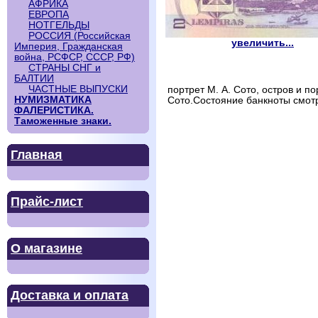
АФРИКА
ЕВРОПА
НОТГЕЛЬДЫ
РОССИЯ (Российская
увеличить...
Империя, Гражданская
война, РСФСР, СССР, РФ)
СТРАНЫ СНГ и
БАЛТИИ
ЧАСТНЫЕ ВЫПУСКИ
портрет М. А. Сото, остров и 
НУМИЗМАТИКА
Сото.Состояние банкноты смотр
ФАЛЕРИСТИКА.
Таможенные знаки.
Главная
Прайс-лист
О магазине
Доставка и оплата